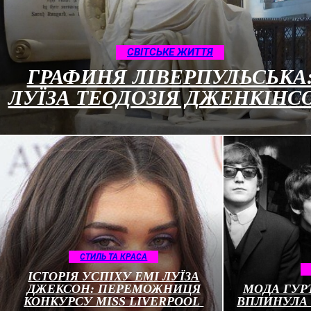
CВІТСЬКЕ ЖИТТЯ
ГРАФИНЯ ЛІВЕРПУЛЬСЬКА
ЛУЇЗА ТЕОДОЗІЯ ДЖЕНКІНС
СТИЛЬ ТА КРАСА
ІСТОРІЯ УСПІХУ ЕМІ ЛУЇЗА
ДЖЕКСОН: ПЕРЕМОЖНИЦЯ
МОДА ГУРТ
КОНКУРСУ MISS LIVERPOOL
ВПЛИНУЛА 