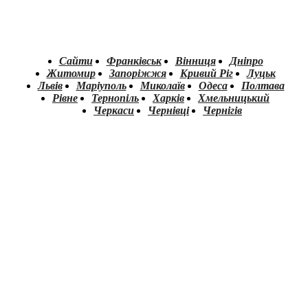
Сайти
Франківськ
Вінниця
Дніпро
Житомир
Запоріжжя
Кривий Ріг
Луцьк
Львів
Маріуполь
Миколаїв
Одеса
Полтава
Рівне
Тернопіль
Харків
Хмельницький
Черкаси
Чернівці
Чернігів
.
.
.