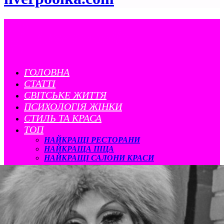
ГОЛОВНА
СТАТТІ
CВІТСЬКЕ ЖИТТЯ
ПСИХОЛОГІЯ ЖІНКИ
СТИЛЬ ТА КРАСА
ТОП
НАЙКРАЩІ РЕСТОРАНИ
НАЙКРАЩА ПІЦА
НАЙКРАЩІ САЛОНИ КРАСИ